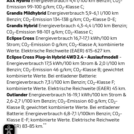
ASX Hybrid
Energieverbrauch 4,4 l/100 km Benzin; CO
-
2
Emission 99-100 g/km; CO
-Klasse C;
2
Grandis Mildhybrid
Energieverbrauch 5,9-6,1 l/100 km
Benzin; CO
-Emission 134-138 g/km; CO
-Klasse D-E;
2
2
Grandis Hybrid
Energieverbrauch 4,3-4,4 l/100 km Benzin;
CO
-Emission 98-101 g/km; CO
-Klasse C;
2
2
Eclipse Cross
Energieverbrauch 16,7-17,1 kWh/100 km
Strom; CO
-Emission 0 g/km; CO
-Klasse A; kombinierte
2
2
Werte. Elektrische Reichweite (EAER) 615-627 km.
Eclipse Cross Plug-in Hybrid 4WD 2.4 - Auslaufmodell
-
Energieverbrauch 17,5 kWh/100 km Strom & 2,0 l/100 km
Benzin; CO
-Emission 46 g/km; CO
-Klasse B; gewichtet
2
2
kombinierte Werte. Bei entladener Batterie:
Energieverbrauch 7,3 l/100 km Benzin; CO
-Klasse F;
2
kombinierte Werte. Elektrische Reichweite (EAER) 45 km.
Outlander
Energieverbrauch 16-19,1 kWh/100 km Strom &
2,6-2,7 l/100 km Benzin; CO
-Emission 60 g/km; CO
-
2
2
Klasse B; gewichtet kombinierte Werte. Bei entladener
Batterie: Energieverbrauch 6,8-7,1 l/100km Benzin; CO
-
2
Klasse E-F; kombinierte Werte. Elektrische Reichweite
**
(EAER) 83-85 km.