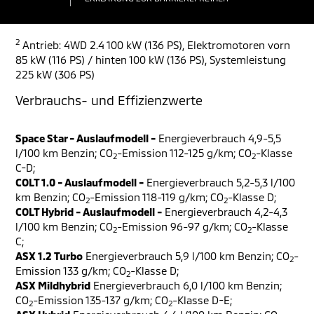
2
Antrieb: 4WD 2.4 100 kW (136 PS), Elektromotoren vorn
85 kW (116 PS) / hinten 100 kW (136 PS), Systemleistung
225 kW (306 PS)
Verbrauchs- und Effizienzwerte
Space Star - Auslaufmodell -
Energieverbrauch 4,9-5,5
l/100 km Benzin; CO
-Emission 112-125 g/km; CO
-Klasse
2
2
C-D;
COLT 1.0 - Auslaufmodell -
Energieverbrauch 5,2-5,3 l/100
km Benzin; CO
-Emission 118-119 g/km; CO
-Klasse D;
2
2
COLT Hybrid - Auslaufmodell -
Energieverbrauch 4,2-4,3
l/100 km Benzin; CO
-Emission 96-97 g/km; CO
-Klasse
2
2
C;
ASX 1.2 Turbo
Energieverbrauch 5,9 l/100 km Benzin; CO
-
2
Emission 133 g/km; CO
-Klasse D;
2
ASX Mildhybrid
Energieverbrauch 6,0 l/100 km Benzin;
CO
-Emission 135-137 g/km; CO
-Klasse D-E;
2
2