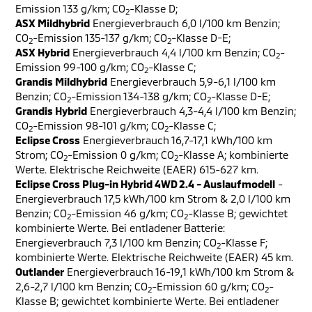
Emission 133 g/km; CO
-Klasse D;
2
ASX Mildhybrid
Energieverbrauch 6,0 l/100 km Benzin;
CO
-Emission 135-137 g/km; CO
-Klasse D-E;
2
2
ASX Hybrid
Energieverbrauch 4,4 l/100 km Benzin; CO
-
2
Emission 99-100 g/km; CO
-Klasse C;
2
Grandis Mildhybrid
Energieverbrauch 5,9-6,1 l/100 km
Benzin; CO
-Emission 134-138 g/km; CO
-Klasse D-E;
2
2
Grandis Hybrid
Energieverbrauch 4,3-4,4 l/100 km Benzin;
CO
-Emission 98-101 g/km; CO
-Klasse C;
2
2
Eclipse Cross
Energieverbrauch 16,7-17,1 kWh/100 km
Strom; CO
-Emission 0 g/km; CO
-Klasse A; kombinierte
2
2
Werte. Elektrische Reichweite (EAER) 615-627 km.
Eclipse Cross Plug-in Hybrid 4WD 2.4 - Auslaufmodell
-
Energieverbrauch 17,5 kWh/100 km Strom & 2,0 l/100 km
Benzin; CO
-Emission 46 g/km; CO
-Klasse B; gewichtet
2
2
kombinierte Werte. Bei entladener Batterie:
Energieverbrauch 7,3 l/100 km Benzin; CO
-Klasse F;
2
kombinierte Werte. Elektrische Reichweite (EAER) 45 km.
Outlander
Energieverbrauch 16-19,1 kWh/100 km Strom &
2,6-2,7 l/100 km Benzin; CO
-Emission 60 g/km; CO
-
2
2
Klasse B; gewichtet kombinierte Werte. Bei entladener