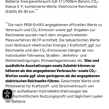
Batterie: Energieverbrauch 6,8-7,1 l/100km Benzin; CO
-
2
Klasse E-F; kombinierte Werte. Elektrische Reichweite
**
(EAER) 83-85 km.
**
Die nach PKW-EnVKV angegebenen offiziellen Werte zu
Verbrauch und CO₂-Emission sowie ggf. Angaben zur
Reichweite wurden nach dem vorgeschriebenen
Messverfahren WLTP ermittelt. Die tatsächlichen Werte
zum Verbrauch elektrischer Energie / Kraftstoff, ggf. zur
Reichweite und den CO₂-Emissionen hängen ab von
individueller Fahrweise, Straßen-, Verkehrs- und
Wetterbedingungen, Klimaanlageneinsatz etc.
Dies und
zusätzliche Ausstattungen sowie Zubehör können zu
höheren als den angegebenen Verbrauchs- sowie CO₂-
Werten sowie ggf. einer geringeren als der angegebenen
elektrischen Reichweite führen.
Gewichtete Werte sind
Mittelwerte für Kraftstoff- und Stromverbrauch von
extern aufladbaren Hybridelektrofahrzeugen bei
durchschnittlichem Nutzungsprofil und täglichem Laden
der Batterie.