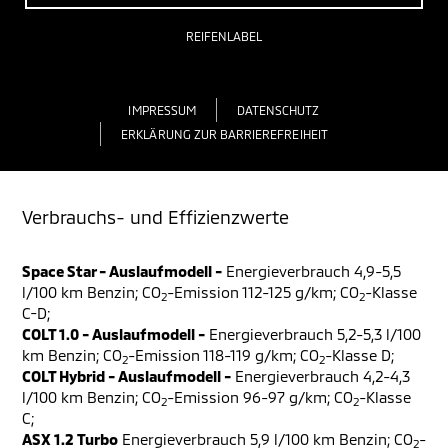
REIFENLABEL
IMPRESSUM
DATENSCHUTZ
ERKLÄRUNG ZUR BARRIEREFREIHEIT
Verbrauchs- und Effizienzwerte
Space Star - Auslaufmodell -
Energieverbrauch 4,9-5,5
l/100 km Benzin; CO
-Emission 112-125 g/km; CO
-Klasse
2
2
C-D;
COLT 1.0 - Auslaufmodell -
Energieverbrauch 5,2-5,3 l/100
km Benzin; CO
-Emission 118-119 g/km; CO
-Klasse D;
2
2
COLT Hybrid - Auslaufmodell -
Energieverbrauch 4,2-4,3
l/100 km Benzin; CO
-Emission 96-97 g/km; CO
-Klasse
2
2
C;
ASX 1.2 Turbo
Energieverbrauch 5,9 l/100 km Benzin; CO
-
2